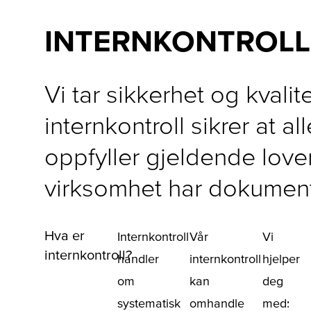
INTERNKONTROLL
Vi tar sikkerhet og kvalit
internkontroll sikrer at a
oppfyller gjeldende lover 
virksomhet har dokument
Hva er
Internkontroll
Vår
Vi
internkontroll?
handler
internkontroll
hjelper
om
kan
deg
systematisk
omhandle
med: