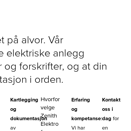
et på alvor. Vår
lle elektriske anlegg
og forskrifter, og at din
asjon i orden.
Hvorfor
Kartlegging
Erfaring
Kontakt
velge
og
og
oss i
Zenith
dokumentasjon
kompetanse
:
dag
for
Elektro
av
Vi har
en