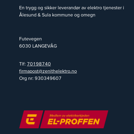
En trygg og sikker leverandør av elektro tjenester i
Ålesund & Sula kommune og omegn
Futevegen
6030
LANGEVÅG
Tlf:
70198740
on.ortkelehtinez@tsopamrif
Org nr:
930349607