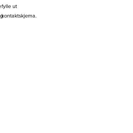
e
fylle ut
g
kontaktskjema.