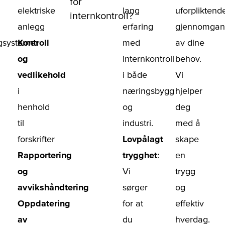
for
elektriske
lang
uforpliktend
internkontroll?
anlegg
erfaring
gjennomgan
ngsystemer
Kontroll
med
av dine
og
internkontroll
behov.
vedlikehold
i både
Vi
i
næringsbygg
hjelper
henhold
og
deg
til
industri.
med å
forskrifter
Lovpålagt
skape
Rapportering
trygghet
:
en
og
Vi
trygg
avvikshåndtering
sørger
og
Oppdatering
for at
effektiv
av
du
hverdag.